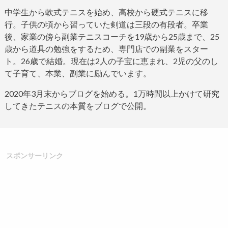
中学生から軟式テニスを始め、高校から硬式テニスに移
行。子供の頃から習っていた剣道は三段の有段者。
卒業
後、家業の傍ら副業テニスコーチを
19
歳から
25
歳まで、
25
歳から道具の勉強をするため、専門店での副業をスター
ト。
26
歳で結婚。現在は
2
人の子宝に恵まれ、
2
児の父のし
て子育て、本業、副業に励んでいます。
2020
年
3
月末からブログ
を始める。
1
万時間以上かけて研究
してきたテニスの本質をブログで公開。
スポンサーリンク