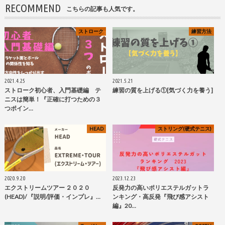
RECOMMEND
こちらの記事も人気です。
ストローク
練習方法
2021.4.25
2021.5.21
ストローク初心者、入門基礎編 テ
練習の質を上げる①[気づく力を養う]
ニスは簡単！『正確に打つための３
つポイン…
HEAD
ストリング(硬式テニス)
2020.9.20
2023.12.23
エクストリームツアー ２０２０
反発力の高いポリエステルガットラ
(HEAD)/ 『説明/評価・インプレ』…
ンキング・高反発『飛び感アシスト
編』20…