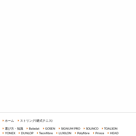
ホーム
ストリング(硬式テニス)
選び方・知識
Babolat
GOSEN
SIGNUM PRO
SOLINCO
TOALSON
YONEX
DUNLOP
Tecnifibre
LUXILON
Polyfibre
Prince
HEAD