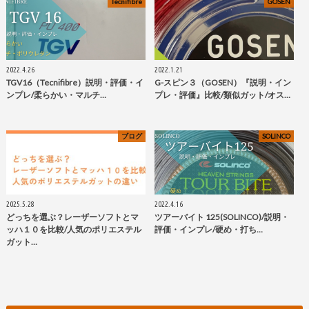
Tecnifibre
GOSEN
2022.4.26
2022.1.21
TGV16（Tecnifibre）説明・評価・イ
G-スピン３（GOSEN）『説明・イン
ンプレ/柔らかい・マルチ…
プレ・評価』比較/類似ガット/オス…
ブログ
SOLINCO
2025.5.28
2022.4.16
どっちを選ぶ？レーザーソフトとマ
ツアーバイト 125(SOLINCO)/説明・
ッハ１０を比較/人気のポリエステル
評価・インプレ/硬め・打ち…
ガット…