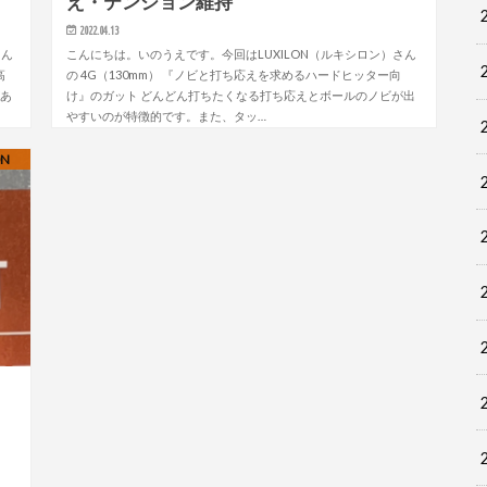
え・テンション維持
2022.04.13
さん
こんにちは。いのうえです。今回はLUXILON（ルキシロン）さん
高
の 4G（130mm） 『ノビと打ち応えを求めるハードヒッター向
があ
け』のガット どんどん打ちたくなる打ち応えとボールのノビが出
やすいのが特徴的です。また、タッ…
ON
ー