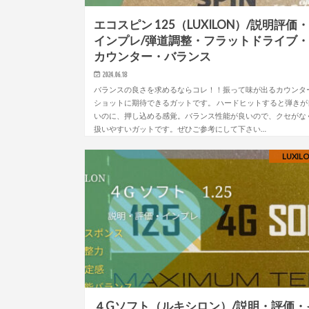
エコスピン 125（LUXILON）/説明評価
インプレ/弾道調整・フラットドライブ
カウンター・バランス
2024.06.18
バランスの良さを求めるならコレ！！振って味が出るカウンタ
ショットに期待できるガットです。 ハードヒットすると弾きが
いのに、押し込める感覚。バランス性能が良いので、クセがな
扱いやすいガットです。ぜひご参考にして下さい…
LUXIL
４Gソフト（ルキシロン）/説明・評価・