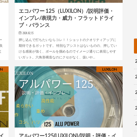
・
エコパワー 125（LUXILON）/説明評価・
・
インプレ/表現力・威力・フラットドライ
ブ・バランス
2024.02.15
ー
押し込んで打ちたいならコレ！！ショットのクオリティアップに
良
期待できるガットです。 特別なアシストはないものの、押してい
く
ける感覚が強く、ボールを掴めるのでイメージ通りに表現しやす
いガット。六角形構造なのにクセがなく、扱いや…
ON
LUXILON
イ
アルパワー125(LUXILON)/説明・評価・イ