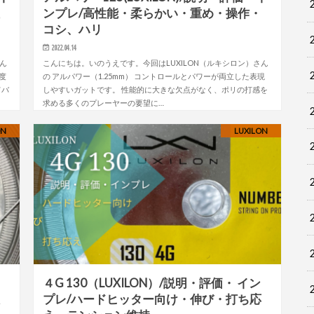
性
ンプレ/高性能・柔らかい・重め・操作・
コシ、ハリ
2022.04.14
さん
こんにちは。いのうえです。今回はLUXILON（ルキシロン）さん
度
の アルパワー（1.25mm） コントロールとパワーが両立した表現
てバ
しやすいガットです。 性能的に大きな欠点がなく、ポリの打感を
求める多くのプレーヤーの要望に…
ON
LUXILON
・
４G 130（LUXILON）/説明・評価・ イン
振
プレ/ハードヒッター向け・伸び・打ち応