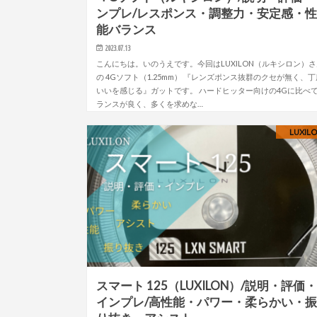
ンプレ/レスポンス・調整力・安定感・
能バランス
2023.07.13
こんにちは。いのうえです。今回はLUXILON（ルキシロン）
の 4Gソフト（1.25mm） 『レンズポンス抜群のクセが無く、丁
いいを感じる』ガットです。 ハードヒッター向けの4Gに比べ
ランスが良く、多くを求めな…
LUXIL
スマート 125（LUXILON）/説明・評価
インプレ/高性能・パワー・柔らかい・