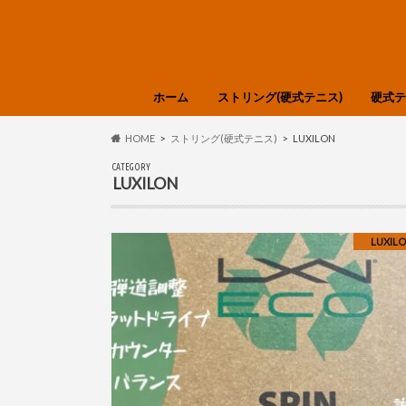
ホーム
ストリング(硬式テニス)
硬式テ
選び方・知識
Babolat
GOSEN
SIGNUM PRO
SOLINCO
TOALSON
YONEX
DUNLOP
Tecnifibre
LUXILON
Polyfibre
Prince
HEAD
DIADEM
色分け
HEAD
DUNL
Tecnif
Wilso
YONE
選び方
HOME
ストリング(硬式テニス)
LUXILON
CATEGORY
LUXILON
LUXIL