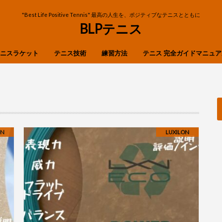
"Best Life Positive Tennis" 最高の人生を、ポジティブなテニスとともに
BLPテニス
ニスラケット
テニス技術
練習方法
テニス 完全ガイドマニュア
OP
ibre
n
X
ストローク
ボレー
スマッシュ
フットワーク
サーブ・リターン
ON
LUXILON