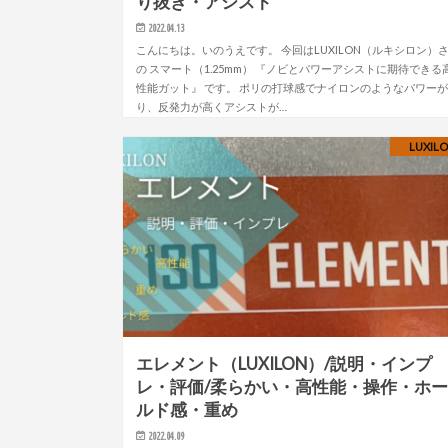
り抜き・アシスト
2022.04.13
こんにちは。いのうえです。 今回はLUXILON（ルキシロン）
の スマート（1.25mm） 『ノビとパワーアシストに期待できる
性能ガット』 です。 ポリの打球感でナイロンのようなパワー
り、反発力が高くアシストが…
LUXIL
エレメント（LUXILON）/説明・インプ
レ・評価/柔らかい・高性能・操作・ホ
ルド感・重め
2022.04.09