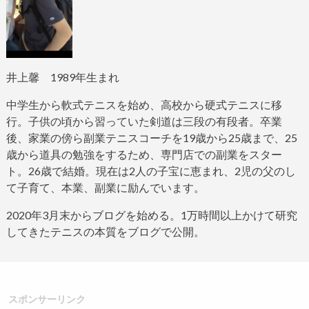
井上馨
1989
年生まれ
中学生から軟式テニスを始め、高校から硬式テニスに移
行。子供の頃から習っていた剣道は三段の有段者。
卒業
後、家業の傍ら副業テニスコーチを
19
歳から
25
歳まで、
25
歳から道具の勉強をするため、専門店での副業をスター
ト。
26
歳で結婚。現在は
2
人の子宝に恵まれ、
2
児の父のし
て子育て、本業、副業に励んでいます。
2020
年
3
月末からブログ
を始める。
1
万時間以上かけて研究
してきたテニスの本質をブログで公開。
スポンサーリンク