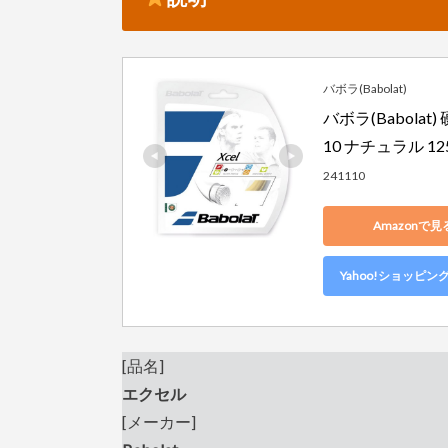
バボラ(Babolat)
バボラ(Babolat
10 ナチュラル 12
241110
Amazonで見
Yahoo!ショッピン
[品名]
エクセル
[メーカー]