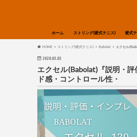
ホーム
ストリング(硬式テニス)
硬式テ
選び方・知識
Babolat
GOSEN
SIGNUM PRO
SOLINCO
TOALSON
YONEX
DUNLOP
Tecnifibre
LUXILON
Polyfibre
Prince
HEAD
DIADEM
色分け
HEAD
DUNL
Tecnif
Wilso
YONE
選び方
HOME
ストリング(硬式テニス)
Babolat
エクセル(Ba
2020.05.05
エクセル(Babolat)『説明
ド感・コントロール性・