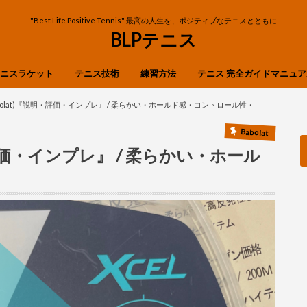
"Best Life Positive Tennis" 最高の人生を、ポジティブなテニスとともに
BLPテニス
ニスラケット
テニス技術
練習方法
テニス 完全ガイドマニュア
OP
ibre
n
X
ストローク
ボレー
スマッシュ
フットワーク
サーブ・リターン
bolat)『説明・評価・インプレ』 / 柔らかい・ホールド感・コントロール性・
Babolat
・評価・インプレ』 / 柔らかい・ホール