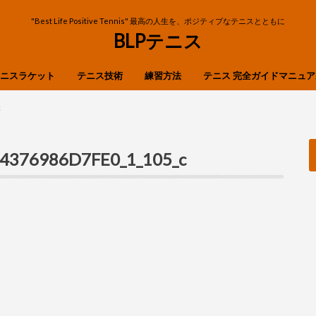
"Best Life Positive Tennis" 最高の人生を、ポジティブなテニスとともに
BLPテニス
ニスラケット
テニス技術
練習方法
テニス 完全ガイドマニュア
OP
ibre
n
X
ストローク
ボレー
スマッシュ
フットワーク
サーブ・リターン
c
4376986D7FE0_1_105_c