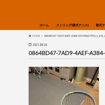
ホーム
ストリング(硬式テニス)
硬式テ
選び方・知識
Babolat
GOSEN
SIGNUM PRO
SOLINCO
TOALSON
YONEX
DUNLOP
Tecnifibre
LUXILON
Polyfibre
Prince
HEAD
DIADEM
色分け
HEAD
DUNL
Tecnif
Wilso
YONE
選び方
HOME
0864BD47-7AD9-4AEF-A384-4376986D7FE0_1_105_
2021.09.26
0864BD47-7AD9-4AEF-A384-