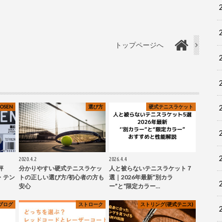
トップページへ
OSEN
選び方
硬式テニスラケット
2020.4.2
2026.4.4
評
分かりやすい硬式テニスラケッ
人と被らないテニスラケット７
・テン
トの正しい選び方/初心者の方も
選｜2026年最新”別カラ
安心
ー”と“限定カラー…
ブログ
ストローク
ストリング(硬式テニス)