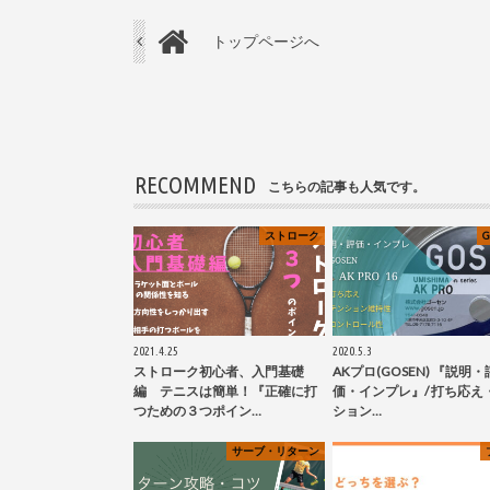
トップページへ
RECOMMEND
こちらの記事も人気です。
ストローク
G
2021.4.25
2020.5.3
ストローク初心者、入門基礎
AKプロ(GOSEN) 『説明・
編 テニスは簡単！『正確に打
価・インプレ』/ 打ち応え
つための３つポイン…
ション…
サーブ・リターン