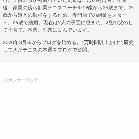
後、家業の傍ら副業テニスコーチを
19
歳から
25
歳まで、
25
歳から道具の勉強をするため、専門店での副業をスター
ト。
26
歳で結婚。現在は
2
人の子宝に恵まれ、
2
児の父のし
て子育て、本業、副業に励んでいます。
2020
年
3
月末からブログ
を始める。
1
万時間以上かけて研究
してきたテニスの本質をブログで公開。
スポンサーリンク