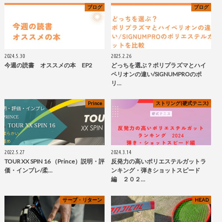
ブログ
ブログ
2024.5.30
2025.2.26
今週の読書 オススメの本 EP2
どっちを選ぶ？ポリプラズマとハイ
ペリオンの違い/SIGNUMPROのポ
リ…
Prince
ストリング(硬式テニス)
2022.5.27
2024.3.14
TOUR XX SPIN 16 （Prince）説明・評
反発力の高いポリエステルガットラ
価・インプレ/柔…
ンキング・弾きショットスピード
編 ２０２…
サーブ・リターン
HEAD