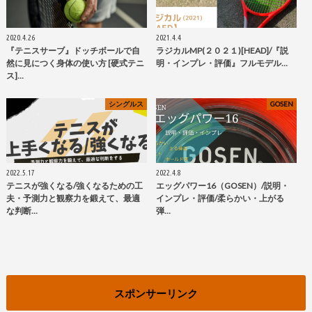
2020.4.26
2021.4.4
『テニスサーブ』ドッチボールで自
ラジカルMP(２０２１)[HEAD]/『説
然に見につく身体の使い方 [硬式テニ
明・インプレ・評価』フルモデル…
ス]…
シングルス
GOSEN
2022.5.17
2022.4.8
テニスが強くなる/強くなるための工
エッグパワー16（GOSEN）/説明・
夫・予測力と観察力を鍛えて、最適
インプレ・評価/柔らかい・上がる
な判断…
弾…
スポンサーリンク