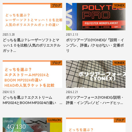
ブログ
YONEX
2025.5.28
2021.2.13
どっちを選ぶ？レーザーソフトとマ
ポリツアープロ(YONEX)/『説明・イ
ッハ１０を比較/人気のポリエステル
ンプレ、評価』/クセがない・定番ポ
ガット…
リ
ブログ
YONEX
2024.12.5
2026.2.21
どっちを選ぶ？エクストリーム
ポリツアーフォース(YONEX)/説明・
MP2024とBOOM MP2024の違い …
評価・インプレ/ノビ・ハードヒッ…
LUXILON
ブログ