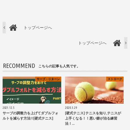
トップページへ
トップページへ
RECOMMEND
こちらの記事も人気です。
サーブ・リターン
ストローク
2021.12.5
2020.3.29
サーブの調整力を上げてダブルフォ
[硬式テニス] テニスを知り,テニスが
ルトを減らす方法!![硬式テニス]
上手くなる！！悪い癖が治る練習
法！…