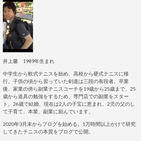
井上馨
1989
年生まれ
中学生から軟式テニスを始め、高校から硬式テニスに移
行。子供の頃から習っていた剣道は三段の有段者。
卒業
後、家業の傍ら副業テニスコーチを
19
歳から
25
歳まで、
25
歳から道具の勉強をするため、専門店での副業をスター
ト。
26
歳で結婚。現在は
2
人の子宝に恵まれ、
2
児の父のし
て子育て、本業、副業に励んでいます。
2020
年
3
月末からブログ
を始める。
1
万時間以上かけて研究
してきたテニスの本質をブログで公開。