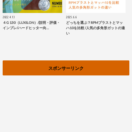
2022.4.13
2025.6.6
４G 130（LUXILON）/説明・評価・
どっちを選ぶ？RPMブラストとマッ
インプレ/ハードヒッター向…
ハ10を比較 /人気の多角形ガットの違
い
スポンサーリンク