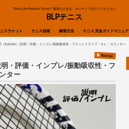
"Best Life Positive Tennis" 最高の人生を、ポジティブなテニスとともに
BLPテニス
ニスラケット
テニス技術
練習方法
テニス 完全ガイドマニュア
OP
ibre
n
X
ストローク
ボレー
スマッシュ
フットワーク
サーブ・リターン
25（Babolat）/説明・評価・インプレ/振動吸収性・フラットドライブ・キレ・カウンター
Babolat
t）/説明・評価・インプレ/振動吸収性・フ
ンター