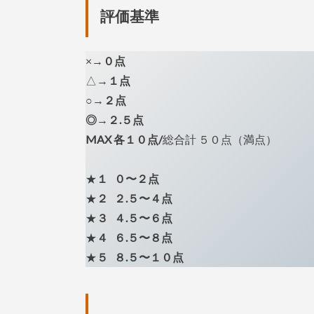
評価基準
×→
０点
△→
１点
○→
２点
◎
→
２.５点
MAX
各１０点/
総合計 ５０点（満点）
★
１
０〜２点
★
２
２.５〜４点
★
３
４.５〜６点
★
４
６.５〜８点
★
５
８.５〜１０点