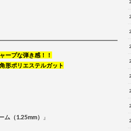
ャープな弾き感！！
角形ポリエステルガット
ーム（1.25mm）
』