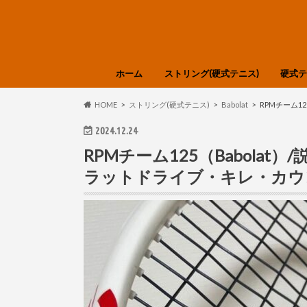
ホーム
ストリング(硬式テニス)
硬式テ
選び方・知識
Babolat
GOSEN
SIGNUM PRO
SOLINCO
TOALSON
YONEX
DUNLOP
Tecnifibre
LUXILON
Polyfibre
Prince
HEAD
DIADEM
色分け
HEAD
DUNL
Tecnif
Wilso
YONE
選び方
HOME
ストリング(硬式テニス)
Babolat
RPMチーム1
2024.12.24
RPMチーム125（Babola
ラットドライブ・キレ・カウ