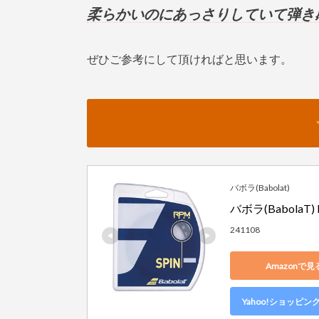
柔らかいのにあっさりしていて弾き
ぜひご参考にして頂ければと思います。
バボラ(Babolat)
バボラ(BabolaT)
241108
Amazonで見
Yahoo!ショッピン