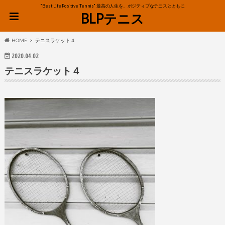
"Best Life Positive Tennis" 最高の人生を、ポジティブなテニスとともに
BLPテニス
HOME
テニスラケット４
2020.04.02
テニスラケット４