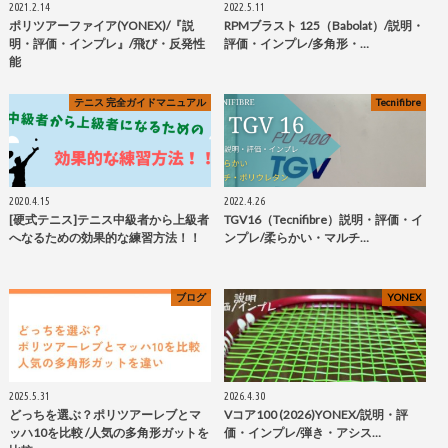
2021.2.14
2022.5.11
ポリツアーファイア(YONEX)/『説
RPMブラスト 125（Babolat）/説明・
明・評価・インプレ』/飛び・反発性
評価・インプレ/多角形・…
能
テニス 完全ガイドマニュアル
Tecnifibre
2020.4.15
2022.4.26
[硬式テニス]テニス中級者から上級者
TGV16（Tecnifibre）説明・評価・イ
へなるための効果的な練習方法！！
ンプレ/柔らかい・マルチ…
ブログ
YONEX
2025.5.31
2026.4.30
どっちを選ぶ？ポリツアーレブとマ
Vコア100 (2026)YONEX/説明・評
ッハ10を比較 /人気の多角形ガットを
価・インプレ/弾き・アシス…