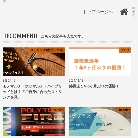
トップページへ
RECOMMEND
こちらの記事も人気です。
ストリング(硬式テニス)
ブログ
2020.4.13
2024.11.12
モノマルチ・ポリマルチ・ハイブリ
錦織圭１年5ヶ月ぶりの優勝！！
ッドとは？『ご自身に合ったストリ
ングを見…
YONEX
Babolat