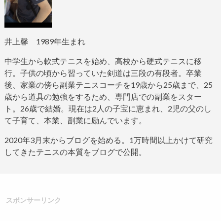
井上馨
1989
年生まれ
中学生から軟式テニスを始め、高校から硬式テニスに移
行。子供の頃から習っていた剣道は三段の有段者。
卒業
後、家業の傍ら副業テニスコーチを
19
歳から
25
歳まで、
25
歳から道具の勉強をするため、専門店での副業をスター
ト。
26
歳で結婚。現在は
2
人の子宝に恵まれ、
2
児の父のし
て子育て、本業、副業に励んでいます。
2020
年
3
月末からブログ
を始める。
1
万時間以上かけて研究
してきたテニスの本質をブログで公開。
スポンサーリンク