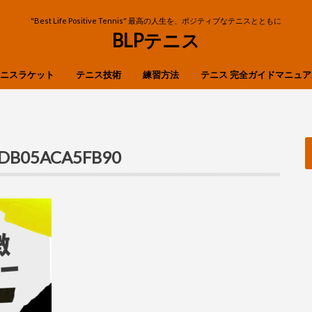
"Best Life Positive Tennis" 最高の人生を、ポジティブなテニスとともに
BLPテニス
ニスラケット
テニス技術
練習方法
テニス 完全ガイドマニュア
OP
ibre
n
X
ストローク
ボレー
スマッシュ
フットワーク
サーブ・リターン
-DB05ACA5FB90