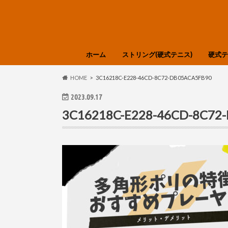
ホーム
ストリング(硬式テニス)
硬式テ
選び方・知識
Babolat
GOSEN
SIGNUM PRO
SOLINCO
TOALSON
YONEX
DUNLOP
Tecnifibre
LUXILON
Polyfibre
Prince
HEAD
DIADEM
色分け
HEAD
DUNL
Tecnif
Wilso
YONE
選び方
HOME
3C16218C-E228-46CD-8C72-DB05ACA5FB90
2023.09.17
3C16218C-E228-46CD-8C72