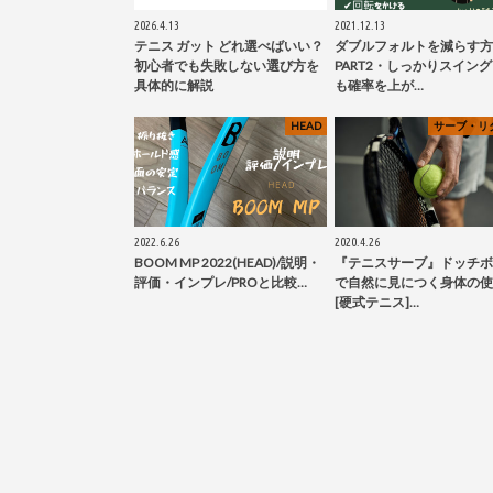
2026.4.13
2021.12.13
テニス ガット どれ選べばいい？
ダブルフォルトを減らす方
初心者でも失敗しない選び方を
PART2・しっかりスイン
具体的に解説
も確率を上が…
HEAD
サーブ・リ
2022.6.26
2020.4.26
BOOM MP 2022(HEAD)/説明・
『テニスサーブ』ドッチボ
評価・インプレ/PROと比較…
で自然に見につく身体の使
[硬式テニス]…