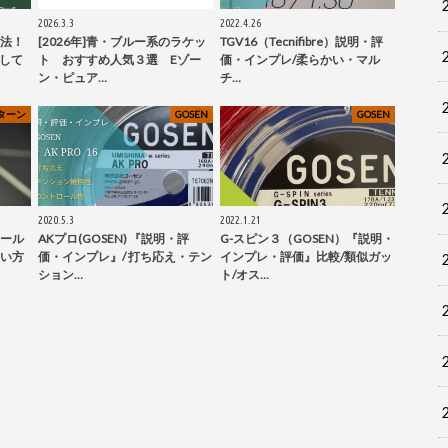
2026.3.3
2022.4.26
法！
[2026年]青・ブルー系のラケッ
TGV16（Tecnifibre）説明・評
グして
ト おすすめ人気３選 Eゾー
価・インプレ/柔らかい・マル
ン・ピュア…
チ…
ターン
GOSEN
GOSEN
2020.5.3
2022.1.21
ール
AKプロ(GOSEN) 『説明・評
G-スピン３（GOSEN）『説明・
い方
価・インプレ』/ 打ち応え・テン
インプレ・評価』比較/類似ガッ
ション…
ト/オス…