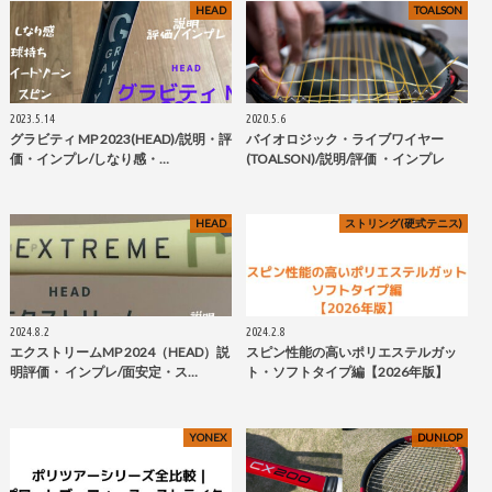
HEAD
TOALSON
2023.5.14
2020.5.6
グラビティ MP 2023(HEAD)/説明・評
バイオロジック・ライブワイヤー
価・インプレ/しなり感・…
(TOALSON)/説明/評価 ・インプレ
HEAD
ストリング(硬式テニス)
2024.8.2
2024.2.8
エクストリームMP 2024（HEAD）説
スピン性能の高いポリエステルガッ
明評価・ インプレ/面安定・ス…
ト・ソフトタイプ編【2026年版】
YONEX
DUNLOP