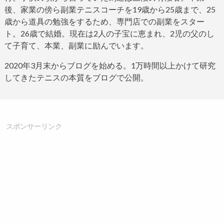
後、家業の傍ら副業テニスコーチを
19
歳から
25
歳まで、
25
歳から道具の勉強をするため、専門店での副業をスター
ト。
26
歳で結婚。現在は
2
人の子宝に恵まれ、
2
児の父のし
て子育て、本業、副業に励んでいます。
2020
年
3
月末からブログ
を始める。
1
万時間以上かけて研究
してきたテニスの本質をブログで公開。
スポンサーリンク