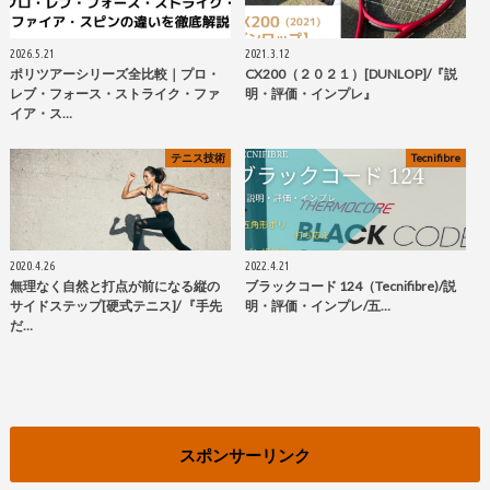
2026.5.21
2021.3.12
ポリツアーシリーズ全比較｜プロ・
CX200（２０２１）[DUNLOP]/『説
レブ・フォース・ストライク・ファ
明・評価・インプレ』
イア・ス…
テニス技術
Tecnifibre
2020.4.26
2022.4.21
無理なく自然と打点が前になる縦の
ブラックコード 124（Tecnifibre)/説
サイドステップ[硬式テニス]/ 『手先
明・評価・インプレ/五…
だ…
スポンサーリンク