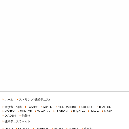
ホーム
ストリング(硬式テニス)
選び方・知識
Babolat
GOSEN
SIGNUM PRO
SOLINCO
TOALSON
YONEX
DUNLOP
Tecnifibre
LUXILON
Polyfibre
Prince
HEAD
DIADEM
色分け
硬式テニスラケット
HEAD
DUNLOP
Tecnifibre
Wilson
YONEX
選び方