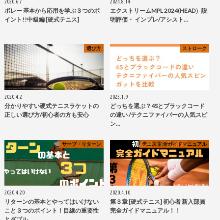
2020.6.7
2024.8.14
ボレー 基本から応用を学ぶ３つのポ
エクストリームMPL 2024(HEAD）説
イント!!中級編 [硬式テニス]
明評価・ インプレ/アシスト…
選び方
ストローク
2020.4.2
2025.1.9
分かりやすい硬式テニスラケットの
どっちを選ぶ？4Sとブラックコード
正しい選び方/初心者の方も安心
の違い /テクニファイバーの人気スピ
ン…
サーブ・リターン
テニス 完全ガイドマニュアル
2020.4.20
2020.4.10
リターンの基本とやってはいけない
第３章 [硬式テニス] 初心者 新入部員
こと３つのポイント！目線の重要性
完全ガイドマニュアル！！
とダブル…