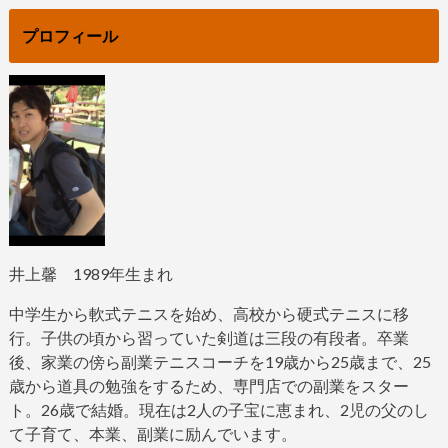
プロフィール
井上馨
1989
年生まれ
中学生から軟式テニスを始め、高校から硬式テニスに移
行。子供の頃から習っていた剣道は三段の有段者。
卒業
後、家業の傍ら副業テニスコーチを
19
歳から
25
歳まで、
25
歳から道具の勉強をするため、専門店での副業をスター
ト。
26
歳で結婚。現在は
2
人の子宝に恵まれ、
2
児の父のし
て子育て、本業、副業に励んでいます。