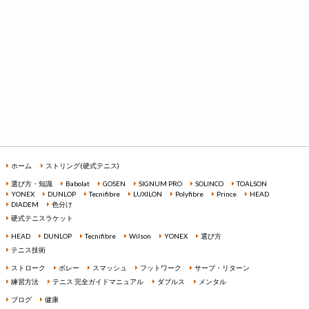
ホーム
ストリング(硬式テニス)
選び方・知識
Babolat
GOSEN
SIGNUM PRO
SOLINCO
TOALSON
YONEX
DUNLOP
Tecnifibre
LUXILON
Polyfibre
Prince
HEAD
DIADEM
色分け
硬式テニスラケット
HEAD
DUNLOP
Tecnifibre
Wilson
YONEX
選び方
テニス技術
ストローク
ボレー
スマッシュ
フットワーク
サーブ・リターン
練習方法
テニス 完全ガイドマニュアル
ダブルス
メンタル
ブログ
健康