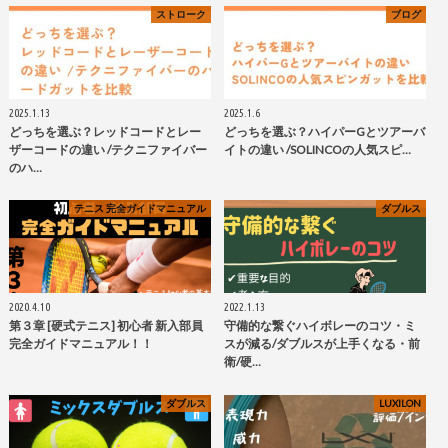
ストローク
ブログ
2025.1.13
2025.1.6
どっちを選ぶ？レッドコードとレー
どっちを選ぶ？ハイパーGとツアーバ
ザーコードの違い /テクニファイバー
イトの違い /SOLINCOの人気スピ…
のハ…
テニス 完全ガイドマニュアル
ダブルス
2020.4.10
2022.1.13
第３章 [硬式テニス] 初心者 新入部員
守備的な繋ぐハイボレーのコツ・ミ
完全ガイドマニュアル！！
スが減る/ダブルスが上手くなる・前
衛/硬…
ダブルス
LUXILON