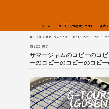
ホーム
ストリング(硬式テニス)
硬式テ
選び方・知識
Babolat
GOSEN
SIGNUM PRO
SOLINCO
TOALSON
YONEX
DUNLOP
Tecnifibre
LUXILON
Polyfibre
Prince
HEAD
DIADEM
色分け
HEAD
DUNL
Tecnif
Wilso
YONE
選び方
HOME
サマージャムのコピーのコピーのコピーのコピーのコ
2025.10.01
サマージャムのコピーのコピ
ーのコピーのコピーのコピー