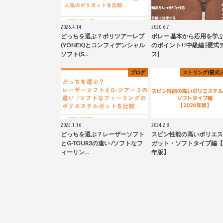
2026.4.14
2020.6.7
どっちを選ぶ？ポリツアーレブ
ボレー 基本から応用を学
(YONEX)とコンフィデンシャル
のポイント!!中級編 [硬式
ソフト(S…
ス]
ブログ
ストリング(硬式テ
2025.1.16
2024.2.8
どっちを選ぶ？レーザーソフト
スピン性能の高いポリエス
とG-TOUR3の違い /ソフトなフ
ガット・ソフトタイプ編【2
ィーリン…
年版】