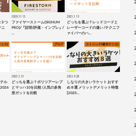
2020.11.15
2025.1.13
ぶ３つ
ファイヤーストーム(SIGNUM
どっちを選ぶ？レッドコードと
テニ
PRO)/『説明/評価・インプレ』/
レーザーコードの違い /テクニフ
…
ァイバーのハ…
ニス)
ブログ
ストリング(硬式テニス)
2025.5.31
2023.9.28
テル
どっちを選ぶ？ポリツアーレブ
しなりの大きいラケット おすす
026
とマッハ10を比較 /人気の多角
め８選 メリットデメリット特徴
形ガットを比較
[2023…