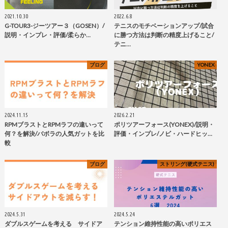
2021.10.30
2022.6.8
G-TOUR3-ジーツアー３（GOSEN）/
テニスのモチベーションアップ/試合
説明・インプレ・評価/柔らか…
に勝つ方法は判断の精度上げること/
テニ…
ブログ
YONEX
2024.11.15
2026.2.21
RPMブラストとRPMラフの違いって
ポリツアーフォース(YONEX)/説明・
何？を解決/バボラの人気ガットを比
評価・インプレ/ノビ・ハードヒッ…
較
ブログ
ストリング(硬式テニス)
2024.5.31
2024.5.24
ダブルスゲームを考える サイドア
テンション維持性能の高いポリエス