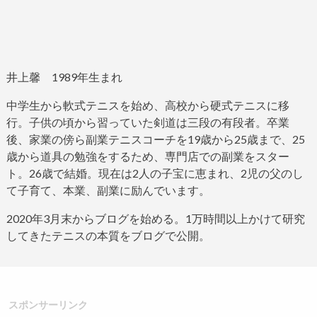
井上馨
1989
年生まれ
中学生から軟式テニスを始め、高校から硬式テニスに移
行。子供の頃から習っていた剣道は三段の有段者。
卒業
後、家業の傍ら副業テニスコーチを
19
歳から
25
歳まで、
25
歳から道具の勉強をするため、専門店での副業をスター
ト。
26
歳で結婚。現在は
2
人の子宝に恵まれ、
2
児の父のし
て子育て、本業、副業に励んでいます。
2020
年
3
月末からブログ
を始める。
1
万時間以上かけて研究
してきたテニスの本質をブログで公開。
スポンサーリンク