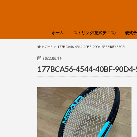
ホーム
ストリング(硬式テニス)
硬式テ
選び方・知識
Babolat
GOSEN
SIGNUM PRO
SOLINCO
TOALSON
YONEX
DUNLOP
Tecnifibre
LUXILON
Polyfibre
Prince
HEAD
DIADEM
色分け
HEAD
DUNL
Tecnif
Wilso
YONE
選び方
HOME
177BCA56-4544-40BF-90D4-5EF848E4E5C5
2022.06.14
177BCA56-4544-40BF-90D4