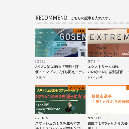
RECOMMEND
こちらの記事も人気です。
GOSEN
2020.5.3
2024.8.14
AKプロ(GOSEN) 『説明・評
エクストリームMPL
価・インプレ』/ 打ち応え・テン
2024(HEAD）説明評価・
ション…
レ/アシスト…
スマッシュ
2021.12.22
2024.11.12
スマッシュのミスを減らす方
錦織圭１年5ヶ月ぶりの優
法！！スマッシュが苦手なプレ
勝！！