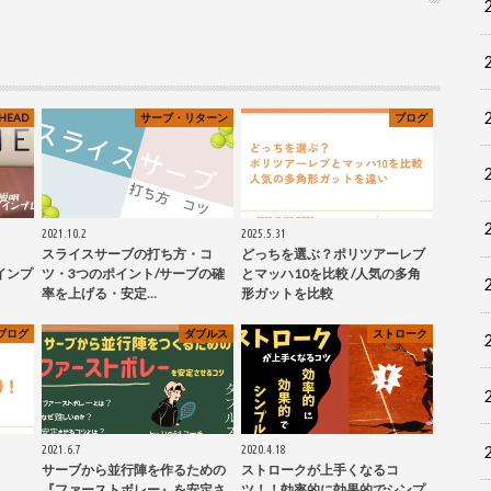
HEAD
サーブ・リターン
ブログ
2021.10.2
2025.5.31
スライスサーブの打ち方・コ
どっちを選ぶ？ポリツアーレブ
 インプ
ツ・3つのポイント/サーブの確
とマッハ10を比較 /人気の多角
率を上げる・安定…
形ガットを比較
ブログ
ダブルス
ストローク
2021.6.7
2020.4.18
サーブから並行陣を作るための
ストロークが上手くなるコ
『ファーストボレー』を安定さ
ツ！！効率的に効果的でシンプ