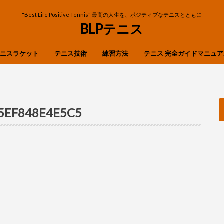
"Best Life Positive Tennis" 最高の人生を、ポジティブなテニスとともに
BLPテニス
ニスラケット
テニス技術
練習方法
テニス 完全ガイドマニュア
OP
ibre
n
X
ストローク
ボレー
スマッシュ
フットワーク
サーブ・リターン
-5EF848E4E5C5