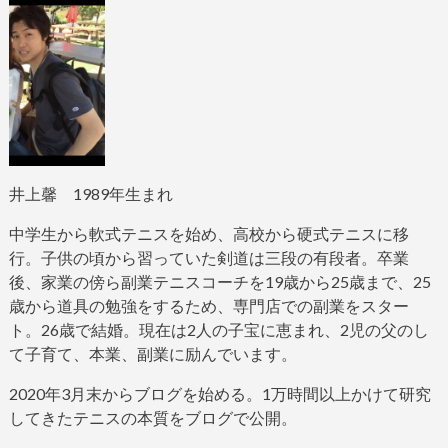
井上馨
1989
年生まれ
中学生から軟式テニスを始め、高校から硬式テニスに移
行。子供の頃から習っていた剣道は三段の有段者。
卒業
後、家業の傍ら副業テニスコーチを
19
歳から
25
歳まで、
25
歳から道具の勉強をするため、専門店での副業をスター
ト。
26
歳で結婚。現在は
2
人の子宝に恵まれ、
2
児の父のし
て子育て、本業、副業に励んでいます。
2020
年
3
月末からブログ
を始める。
1
万時間以上かけて研究
してきたテニスの本質をブログで公開。