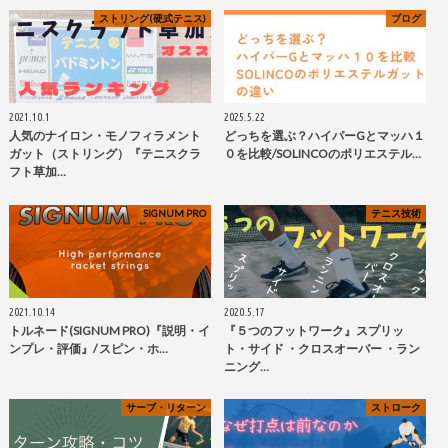
ストリング(硬式テニス)
ブログ
2021.10.1
2025.5.22
人気のナイロン・モノフィラメント
どっちを選ぶ？ハイパーGとマッハ１
ガット（ストリング）『テニスクラ
０を比較/SOLINCOのポリエステル…
フト草加…
SIGNUM PRO
テニス技術
2021.10.14
2020.5.17
トルネード(SIGNUM PRO)『説明・イ
『５つのフットワーク』スプリッ
ンプレ・評価』/ スピン・ホ…
ト・サイド ・クロスオーバー ・ラン
ニング…
サーブ・リターン
ストローク