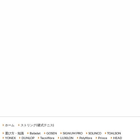
ホーム
ストリング(硬式テニス)
選び方・知識
Babolat
GOSEN
SIGNUM PRO
SOLINCO
TOALSON
YONEX
DUNLOP
Tecnifibre
LUXILON
Polyfibre
Prince
HEAD