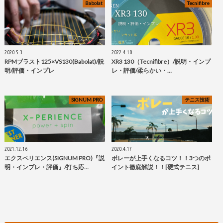
Babolat
Tecnifibre
2020.5.3
2022.4.10
RPMブラスト125×VS130(Babolat)/説
XR3 130（Tecnifibre）/説明・インプ
明/評価・インプレ
レ・評価/柔らかい・…
SIGNUM PRO
テニス技術
2021.12.16
2020.4.17
エクスペリエンス(SIGNUM PRO)『説
ボレーが上手くなるコツ！！3つのポ
明・インプレ・評価』/打ち応…
イント徹底解説！！[硬式テニス]