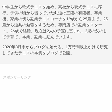
中学生から軟式テニスを始め、高校から硬式テニスに移
行。子供の頃から習っていた剣道は三段の有段者。
卒業
後、家業の傍ら副業テニスコーチを
19
歳から
25
歳まで、
25
歳から道具の勉強をするため、専門店での副業をスター
ト。
26
歳で結婚。現在は
2
人の子宝に恵まれ、
2
児の父のし
て子育て、本業、副業に励んでいます。
2020
年
3
月末からブログ
を始める。
1
万時間以上かけて研究
してきたテニスの本質をブログで公開。
スポンサーリンク