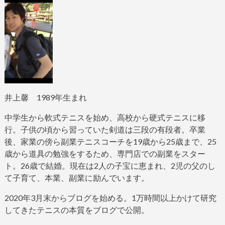
井上馨
1989
年生まれ
中学生から軟式テニスを始め、高校から硬式テニスに移
行。子供の頃から習っていた剣道は三段の有段者。
卒業
後、家業の傍ら副業テニスコーチを
19
歳から
25
歳まで、
25
歳から道具の勉強をするため、専門店での副業をスター
ト。
26
歳で結婚。現在は
2
人の子宝に恵まれ、
2
児の父のし
て子育て、本業、副業に励んでいます。
2020
年
3
月末からブログ
を始める。
1
万時間以上かけて研究
してきたテニスの本質をブログで公開。