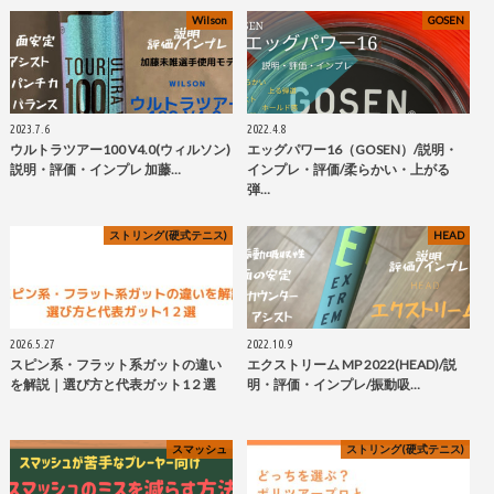
Wilson
GOSEN
2023.7.6
2022.4.8
ウルトラツアー100 V4.0(ウィルソン)
エッグパワー16（GOSEN）/説明・
説明・評価・インプレ 加藤…
インプレ・評価/柔らかい・上がる
弾…
ストリング(硬式テニス)
HEAD
2026.5.27
2022.10.9
スピン系・フラット系ガットの違い
エクストリーム MP 2022(HEAD)/説
を解説｜選び方と代表ガット1２選
明・評価・インプレ/振動吸…
スマッシュ
ストリング(硬式テニス)